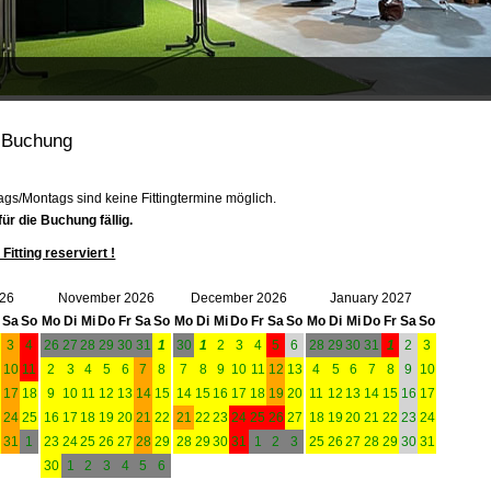
t Buchung
ags/Montags sind keine Fittingtermine möglich.
ür die Buchung fällig.
Fitting reserviert !
026
November 2026
December 2026
January 2027
Sa
So
Mo
Di
Mi
Do
Fr
Sa
So
Mo
Di
Mi
Do
Fr
Sa
So
Mo
Di
Mi
Do
Fr
Sa
So
3
4
26
27
28
29
30
31
1
30
1
2
3
4
5
6
28
29
30
31
1
2
3
10
11
2
3
4
5
6
7
8
7
8
9
10
11
12
13
4
5
6
7
8
9
10
6
17
18
9
10
11
12
13
14
15
14
15
16
17
18
19
20
11
12
13
14
15
16
17
3
24
25
16
17
18
19
20
21
22
21
22
23
24
25
26
27
18
19
20
21
22
23
24
0
31
1
23
24
25
26
27
28
29
28
29
30
31
1
2
3
25
26
27
28
29
30
31
30
1
2
3
4
5
6