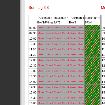
Sonntag 3.8
Mo
Trackman 4
Trackman 4
Trackman 4
Trackman 4
BAY1/Fitting
BAY2
BAY3
BAY4
09:00
09
09:30
09
10:00
10
10:30
10
11:00
11
11:30
11
12:00
12
12:30
12
13:00
13
13:30
13
14:00
14
14:30
14
15:00
15
15:30
15
16:00
16