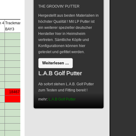
THE GROOVIN' PUTTER
Mittwoch 6.8
Hergestellt aus besten Materialien in
höchster Qualität ! Mit LP Putter ist
n 4
Trackman 4
Trackman 4
Trackman 4
Trackman 4
Trackman 4
Trackman
ein weiterer spezieller deutscher
BAY3
BAY4
BAY1/Fitting
BAY2
BAY3
BAY4
Hersteller hier in Heimsheim
09:00
vertreten. Sämtliche Köpfe und
09:30
Konfigurationen können hier
10:00
18509
getestet und gefittet werden.
10:30
Weiterlesen ...
11:00
11:30
L.A.B Golf Putter
12:00
18510
Ab sofort stehen L.A.B. Golf Putter
12:30
zum Testen und Fitting bereit !
18467
13:00
13:30
18514
mehr:
L.A.B Golf Putter
14:00
14:30
18511
15:00
15:30
16:00