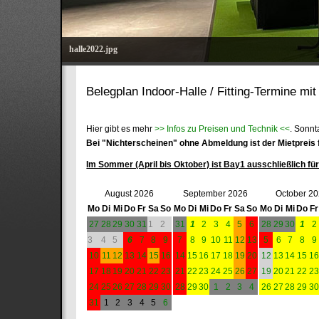
halle2022.jpg
Belegplan Indoor-Halle / Fitting-Termine mi
Hier gibt es mehr
>> Infos zu Preisen und Technik <<
. Sonnt
Bei "Nichterscheinen" ohne Abmeldung ist der Mietpreis f
Im Sommer (April bis Oktober) ist Bay1 ausschließlich für 
August 2026
September 2026
October 2
Mo
Di
Mi
Do
Fr
Sa
So
Mo
Di
Mi
Do
Fr
Sa
So
Mo
Di
Mi
Do
Fr
27
28
29
30
31
1
2
31
1
2
3
4
5
6
28
29
30
1
2
3
4
5
6
7
8
9
7
8
9
10
11
12
13
5
6
7
8
9
10
11
12
13
14
15
16
14
15
16
17
18
19
20
12
13
14
15
1
17
18
19
20
21
22
23
21
22
23
24
25
26
27
19
20
21
22
2
24
25
26
27
28
29
30
28
29
30
1
2
3
4
26
27
28
29
3
31
1
2
3
4
5
6