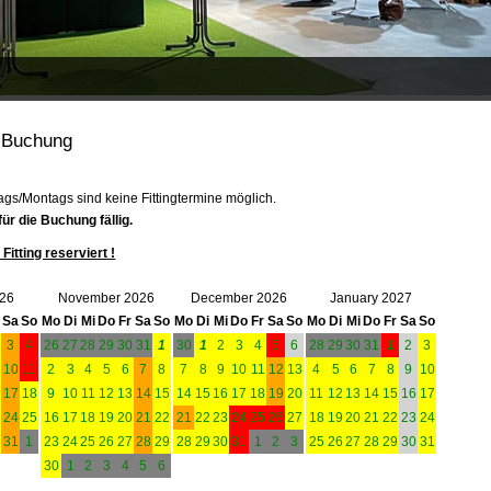
t Buchung
ags/Montags sind keine Fittingtermine möglich.
ür die Buchung fällig.
Fitting reserviert !
026
November 2026
December 2026
January 2027
Sa
So
Mo
Di
Mi
Do
Fr
Sa
So
Mo
Di
Mi
Do
Fr
Sa
So
Mo
Di
Mi
Do
Fr
Sa
So
3
4
26
27
28
29
30
31
1
30
1
2
3
4
5
6
28
29
30
31
1
2
3
10
11
2
3
4
5
6
7
8
7
8
9
10
11
12
13
4
5
6
7
8
9
10
6
17
18
9
10
11
12
13
14
15
14
15
16
17
18
19
20
11
12
13
14
15
16
17
3
24
25
16
17
18
19
20
21
22
21
22
23
24
25
26
27
18
19
20
21
22
23
24
0
31
1
23
24
25
26
27
28
29
28
29
30
31
1
2
3
25
26
27
28
29
30
31
30
1
2
3
4
5
6