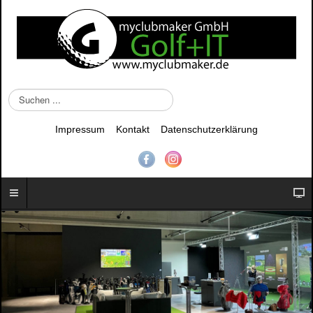
S
u
c
Impressum
Kontakt
Datenschutzerklärung
h
e
n
.
.
.