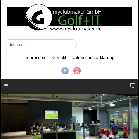
S
u
c
Impressum
Kontakt
Datenschutzerklärung
h
e
n
.
.
.