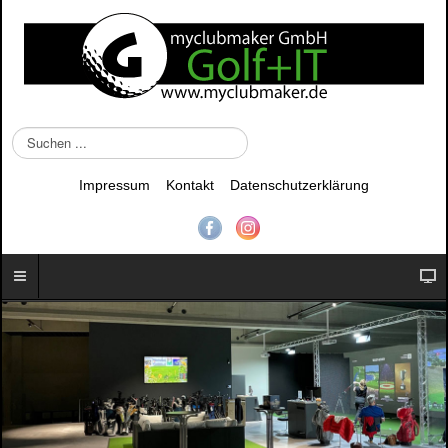
S
u
c
Impressum
Kontakt
Datenschutzerklärung
h
e
n
.
.
.