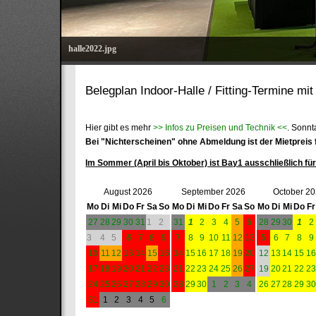
halle2022.jpg
Belegplan Indoor-Halle / Fitting-Termine mi
Hier gibt es mehr
>> Infos zu Preisen und Technik <<
. Sonnt
Bei "Nichterscheinen" ohne Abmeldung ist der Mietpreis f
Im Sommer (April bis Oktober) ist Bay1 ausschließlich für 
August 2026
September 2026
October 2
Mo
Di
Mi
Do
Fr
Sa
So
Mo
Di
Mi
Do
Fr
Sa
So
Mo
Di
Mi
Do
Fr
27
28
29
30
31
1
2
31
1
2
3
4
5
6
28
29
30
1
2
3
4
5
6
7
8
9
7
8
9
10
11
12
13
5
6
7
8
9
10
11
12
13
14
15
16
14
15
16
17
18
19
20
12
13
14
15
1
17
18
19
20
21
22
23
21
22
23
24
25
26
27
19
20
21
22
2
24
25
26
27
28
29
30
28
29
30
1
2
3
4
26
27
28
29
3
31
1
2
3
4
5
6