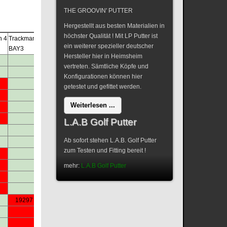
THE GROOVIN' PUTTER
Donnerstag 23.10
Hergestellt aus besten Materialien in
höchster Qualität ! Mit LP Putter ist
n 4
Trackman 4
Trackman 4
Trackman 4
Trackman 4
Trackman 4
Trackman
ein weiterer spezieller deutscher
BAY3
BAY4
BAY1/Fitting
BAY2
BAY3
BAY4
Hersteller hier in Heimsheim
09:00
vertreten. Sämtliche Köpfe und
09:30
Konfigurationen können hier
7
10:00
19288
19336
getestet und gefittet werden.
10:30
Weiterlesen ...
11:00
11:30
L.A.B Golf Putter
12:00
Ab sofort stehen L.A.B. Golf Putter
12:30
19289
19289
19289
zum Testen und Fitting bereit !
5
13:00
13:30
mehr:
L.A.B Golf Putter
14:00
14:30
19297
15:00
15:30
19326
16:00