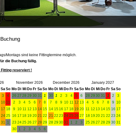
t Buchung
ags/Montags sind keine Fittingtermine möglich.
ür die Buchung fällig.
Fitting reserviert !
026
November 2026
December 2026
January 2027
Sa
So
Mo
Di
Mi
Do
Fr
Sa
So
Mo
Di
Mi
Do
Fr
Sa
So
Mo
Di
Mi
Do
Fr
Sa
So
3
4
26
27
28
29
30
31
1
30
1
2
3
4
5
6
28
29
30
31
1
2
3
10
11
2
3
4
5
6
7
8
7
8
9
10
11
12
13
4
5
6
7
8
9
10
6
17
18
9
10
11
12
13
14
15
14
15
16
17
18
19
20
11
12
13
14
15
16
17
3
24
25
16
17
18
19
20
21
22
21
22
23
24
25
26
27
18
19
20
21
22
23
24
0
31
1
23
24
25
26
27
28
29
28
29
30
31
1
2
3
25
26
27
28
29
30
31
30
1
2
3
4
5
6