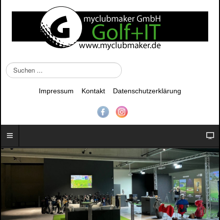
S
u
c
Impressum
Kontakt
Datenschutzerklärung
h
e
n
.
.
.