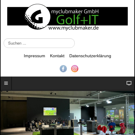
S
u
c
Impressum
Kontakt
Datenschutzerklärung
h
e
n
.
.
.