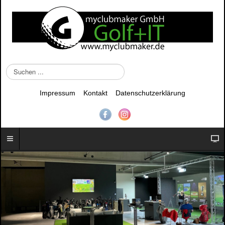
S
u
c
Impressum
Kontakt
Datenschutzerklärung
h
e
n
.
.
.