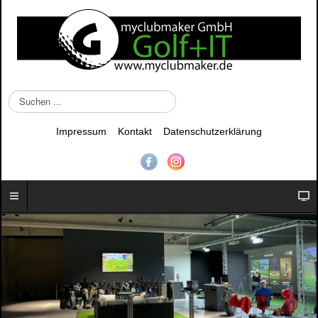
S
u
c
Impressum
Kontakt
Datenschutzerklärung
h
e
n
.
.
.