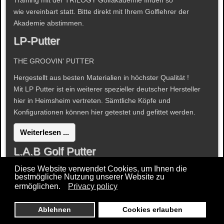
Training mit der TRILOGY Golfakademie finden so
wie vereinbart statt. Bitte direkt mit Ihrem Golflehrer der
Akademie abstimmen.
LP-Putter
THE GROOVIN' PUTTER
Hergestellt aus besten Materialien in höchster Qualität !
Mit LP Putter ist ein weiterer spezieller deutscher Hersteller
hier in Heimsheim vertreten. Sämtliche Köpfe und
Konfigurationen können hier getestet und gefittet werden.
Weiterlesen ...
L.A.B Golf Putter
Diese Website verwendet Cookies, um Ihnen die
Ab sofort stehen L.A.B. Golf Putter zum Testen und Fitting
bestmögliche Nutzung unserer Website zu
bereit !
ermöglichen.
Privacy policy
mehr:
L.A.B Golf Putter
Ablehnen
Cookies erlauben
Zum Seitenanfang