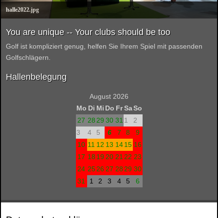
halle2022.jpg
You are unique -- Your clubs should be too
Golf ist kompliziert genug, helfen Sie Ihrem Spiel mit passenden
Golfschlägern.
Hallenbelegung
August 2026
Mo
Di
Mi
Do
Fr
Sa
So
27
28
29
30
31
1
2
3
4
5
6
7
8
9
10
11
12
13
14
15
16
17
18
19
20
21
22
23
24
25
26
27
28
29
30
31
1
2
3
4
5
6