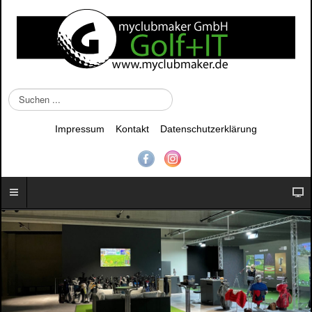
S
u
c
Impressum
Kontakt
Datenschutzerklärung
h
e
n
.
.
.