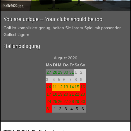
halle2022.jpg
You are unique -- Your clubs should be too
Golf ist kompliziert genug, helfen Sie Ihrem Spiel mit passenden
Golfschlägern.
Hallenbelegung
August 2026
Mo
Di
Mi
Do
Fr
Sa
So
27
28
29
30
31
1
2
3
4
5
6
7
8
9
10
11
12
13
14
15
16
17
18
19
20
21
22
23
24
25
26
27
28
29
30
31
1
2
3
4
5
6