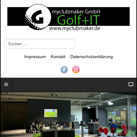
S
u
c
Impressum
Kontakt
Datenschutzerklärung
h
e
n
.
.
.