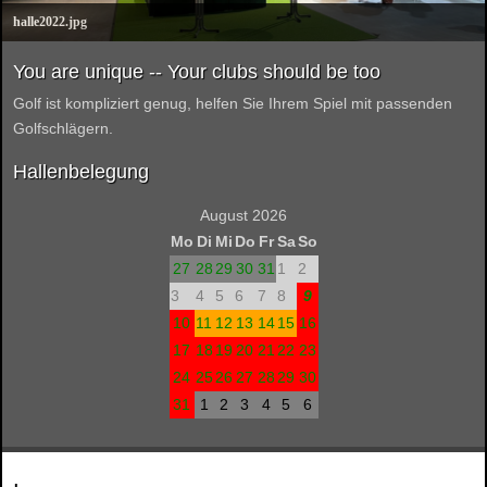
halle2022.jpg
You are unique -- Your clubs should be too
Golf ist kompliziert genug, helfen Sie Ihrem Spiel mit passenden
Golfschlägern.
Hallenbelegung
August 2026
Mo
Di
Mi
Do
Fr
Sa
So
27
28
29
30
31
1
2
3
4
5
6
7
8
9
10
11
12
13
14
15
16
17
18
19
20
21
22
23
24
25
26
27
28
29
30
31
1
2
3
4
5
6